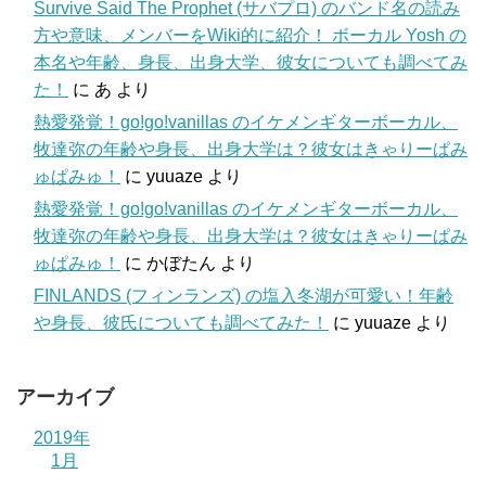
Survive Said The Prophet (サバプロ) のバンド名の読み
方や意味、メンバーをWiki的に紹介！ ボーカル Yosh の
本名や年齢、身長、出身大学、彼女についても調べてみ
た！
に
あ
より
熱愛発覚！go!go!vanillas のイケメンギターボーカル、
牧達弥の年齢や身長、出身大学は？彼女はきゃりーぱみ
ゅぱみゅ！
に
yuuaze
より
熱愛発覚！go!go!vanillas のイケメンギターボーカル、
牧達弥の年齢や身長、出身大学は？彼女はきゃりーぱみ
ゅぱみゅ！
に
かぼたん
より
FINLANDS (フィンランズ) の塩入冬湖が可愛い！年齢
や身長、彼氏についても調べてみた！
に
yuuaze
より
アーカイブ
2019年
1月