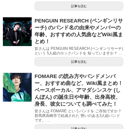
記事を読む
PENGUIN RESEARCH (ペンギンリサ
ーチ) のバンド名の由来やメンバーの
年齢、おすすめの人気曲などWiki風ま
とめ！
皆さんは PENGUIN RESEARCH (ペンギンリサーチ)
という 5人組のロックバンドを 知っていますか？ ...
記事を読む
FOMARE の読み方やバンドメンバ
ー、おすすめ曲など、Wiki風まとめ！
ベースボーカル、アマダシンスケ (し
んぽん) の誕生日や年齢、出身高校、
身長、彼女についても調べてみた！
皆さんは FOMARE というバンドを ご存知ですか？
群馬県高崎市で結成された 勢いのある3人組バンド
です。 ...
記事を読む