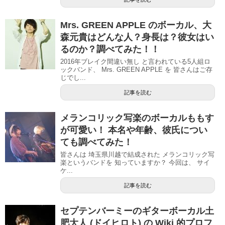
Mrs. GREEN APPLE のボーカル、大
森元貴はどんな人？身長は？彼女はい
るのか？調べてみた！！
2016年ブレイク間違い無し と言われている5人組ロ
ックバンド、 Mrs. GREEN APPLE を 皆さんはご存
じでし...
記事を読む
メランコリック写楽のボーカルももす
が可愛い！ 本名や年齢、彼氏につい
ても調べてみた！
皆さんは 埼玉県川越で結成された メランコリック写
楽というバンドを 知っていますか？ 今回は、 サイ
ケ...
記事を読む
セプテンバーミーのギターボーカル土
肥大人 (ドイヒロト) の Wiki 的プロフ