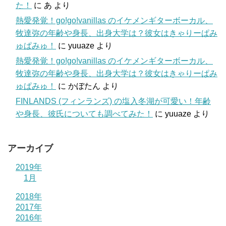
た！
に
あ
より
熱愛発覚！go!go!vanillas のイケメンギターボーカル、
牧達弥の年齢や身長、出身大学は？彼女はきゃりーぱみ
ゅぱみゅ！
に
yuuaze
より
熱愛発覚！go!go!vanillas のイケメンギターボーカル、
牧達弥の年齢や身長、出身大学は？彼女はきゃりーぱみ
ゅぱみゅ！
に
かぼたん
より
FINLANDS (フィンランズ) の塩入冬湖が可愛い！年齢
や身長、彼氏についても調べてみた！
に
yuuaze
より
アーカイブ
2019年
1月
2018年
2017年
2016年