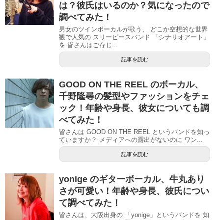
は？彼氏はいるのか？気になったので
調べてみた！
男女のツインボーカルが歌う、 どこか空想的な世界
観で人気の スリーピースバンド 「シナリオアート」
を 皆さんはご存じ...
記事を読む
GOOD ON THE REEL のボーカル、
千野隆尋の髪型やファッションをチェ
ック！年齢や身長、彼女についても調
べてみた！
皆さんは GOOD ON THE REEL というバンドを知っ
ていますか？ メディアへの露出がないのに ワン...
記事を読む
yonige のギターボーカル、牛丸あり
さが可愛い！年齢や身長、彼氏につい
て調べてみた！
皆さんは、大阪出身の 「yonige」というバンドを 知