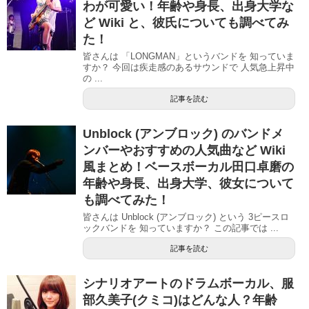
わが可愛い！年齢や身長、出身大学な
ど Wiki と、彼氏についても調べてみ
た！
皆さんは 「LONGMAN」というバンドを 知っていま
すか？ 今回は疾走感のあるサウンドで 人気急上昇中
の ...
記事を読む
Unblock (アンブロック) のバンドメ
ンバーやおすすめの人気曲など Wiki
風まとめ！ベースボーカル田口卓磨の
年齢や身長、出身大学、彼女について
も調べてみた！
皆さんは Unblock (アンブロック) という 3ピースロ
ックバンドを 知っていますか？ この記事では ...
記事を読む
シナリオアートのドラムボーカル、服
部久美子(クミコ)はどんな人？年齢