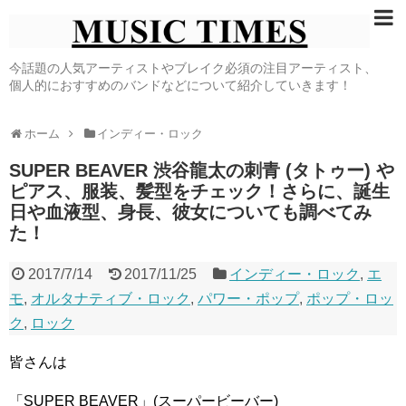
今話題の人気アーティストやブレイク必須の注目アーティスト、
個人的におすすめのバンドなどについて紹介していきます！
ホーム
インディー・ロック
SUPER BEAVER 渋谷龍太の刺青 (タトゥー) や
ピアス、服装、髪型をチェック！さらに、誕生
日や血液型、身長、彼女についても調べてみ
た！
2017/7/14
2017/11/25
インディー・ロック
,
エ
モ
,
オルタナティブ・ロック
,
パワー・ポップ
,
ポップ・ロッ
ク
,
ロック
皆さんは
「SUPER BEAVER」(スーパービーバー)