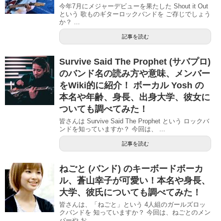
今年7月にメジャーデビューを果たした Shout it Out
という 歌ものギターロックバンドを ご存じでしょう
か？ ...
記事を読む
Survive Said The Prophet (サバプロ)
のバンド名の読み方や意味、メンバー
をWiki的に紹介！ ボーカル Yosh の
本名や年齢、身長、出身大学、彼女に
ついても調べてみた！
皆さんは Survive Said The Prophet という ロックバ
ンドを知っていますか？ 今回は、 ...
記事を読む
ねごと (バンド) のキーボードボーカ
ル、蒼山幸子が可愛い！本名や身長、
大学、彼氏についても調べてみた！
皆さんは、「ねごと」という 4人組のガールズロッ
クバンドを 知っていますか？ 今回は、ねごとのメン
バーや お...