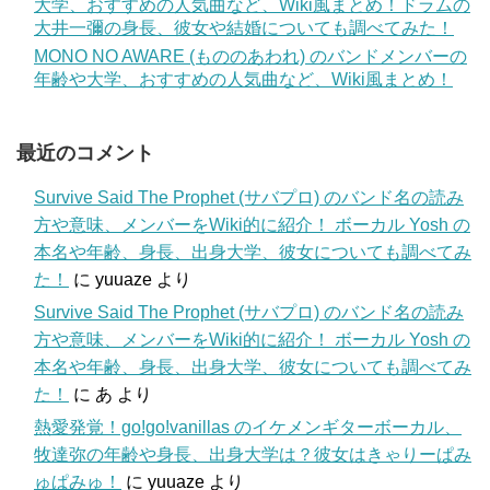
大学、おすすめの人気曲など、Wiki風まとめ！ドラムの
大井一彌の身長、彼女や結婚についても調べてみた！
MONO NO AWARE (もののあわれ) のバンドメンバーの
年齢や大学、おすすめの人気曲など、Wiki風まとめ！
最近のコメント
Survive Said The Prophet (サバプロ) のバンド名の読み
方や意味、メンバーをWiki的に紹介！ ボーカル Yosh の
本名や年齢、身長、出身大学、彼女についても調べてみ
た！
に
yuuaze
より
Survive Said The Prophet (サバプロ) のバンド名の読み
方や意味、メンバーをWiki的に紹介！ ボーカル Yosh の
本名や年齢、身長、出身大学、彼女についても調べてみ
た！
に
あ
より
熱愛発覚！go!go!vanillas のイケメンギターボーカル、
牧達弥の年齢や身長、出身大学は？彼女はきゃりーぱみ
ゅぱみゅ！
に
yuuaze
より