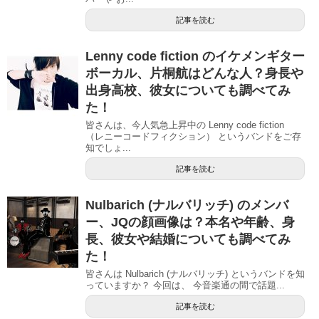
記事を読む
Lenny code fiction のイケメンギター
ボーカル、片桐航はどんな人？身長や
出身高校、彼女についても調べてみ
た！
皆さんは、今人気急上昇中の Lenny code fiction
（レニーコードフィクション） というバンドをご存
知でしょ...
記事を読む
Nulbarich (ナルバリッチ) のメンバ
ー、JQの顔画像は？本名や年齢、身
長、彼女や結婚についても調べてみ
た！
皆さんは Nulbarich (ナルバリッチ) というバンドを知
っていますか？ 今回は、 今音楽通の間で話題...
記事を読む