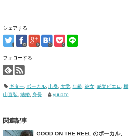
シェアする
0
0
フォローする
ギター
,
ボーカル
,
出身
,
大学
,
年齢
,
彼女
,
感覚ピエロ
,
横
山直弘
,
結婚
,
身長
yuuaze
関連記事
GOOD ON THE REEL のボーカル、