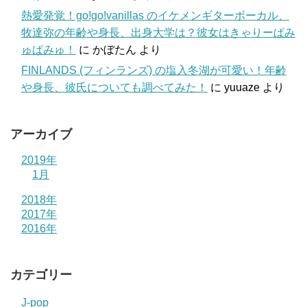
熱愛発覚！go!go!vanillas のイケメンギターボーカル、
牧達弥の年齢や身長、出身大学は？彼女はきゃりーぱみ
ゅぱみゅ！
に
かぼたん
より
FINLANDS (フィンランズ) の塩入冬湖が可愛い！年齢
や身長、彼氏についても調べてみた！
に
yuuaze
より
アーカイブ
2019年
1月
2018年
2017年
2016年
カテゴリー
J-pop