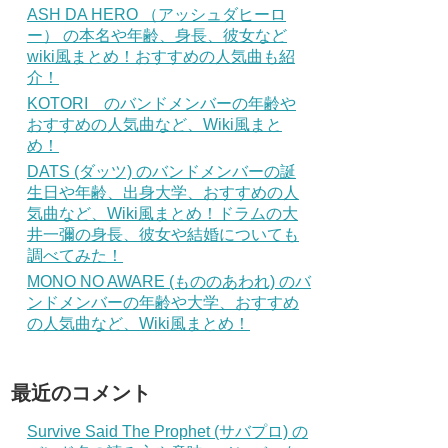
ASH DA HERO （アッシュダヒーロ
ー） の本名や年齢、身長、彼女など
wiki風まとめ！おすすめの人気曲も紹
介！
KOTORI のバンドメンバーの年齢や
おすすめの人気曲など、Wiki風まと
め！
DATS (ダッツ) のバンドメンバーの誕
生日や年齢、出身大学、おすすめの人
気曲など、Wiki風まとめ！ドラムの大
井一彌の身長、彼女や結婚についても
調べてみた！
MONO NO AWARE (もののあわれ) のバ
ンドメンバーの年齢や大学、おすすめ
の人気曲など、Wiki風まとめ！
最近のコメント
Survive Said The Prophet (サバプロ) の