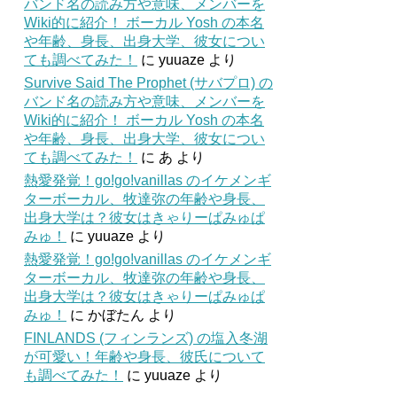
バンド名の読み方や意味、メンバーを
Wiki的に紹介！ ボーカル Yosh の本名
や年齢、身長、出身大学、彼女につい
ても調べてみた！
に
yuuaze
より
Survive Said The Prophet (サバプロ) の
バンド名の読み方や意味、メンバーを
Wiki的に紹介！ ボーカル Yosh の本名
や年齢、身長、出身大学、彼女につい
ても調べてみた！
に
あ
より
熱愛発覚！go!go!vanillas のイケメンギ
ターボーカル、牧達弥の年齢や身長、
出身大学は？彼女はきゃりーぱみゅぱ
みゅ！
に
yuuaze
より
熱愛発覚！go!go!vanillas のイケメンギ
ターボーカル、牧達弥の年齢や身長、
出身大学は？彼女はきゃりーぱみゅぱ
みゅ！
に
かぼたん
より
FINLANDS (フィンランズ) の塩入冬湖
が可愛い！年齢や身長、彼氏について
も調べてみた！
に
yuuaze
より