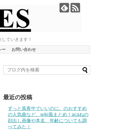
介していきます！
シー
お問い合わせ
最近の投稿
ずっと真夜中でいいのに。のおすすめ
の人気曲など、wiki風まとめ！acaねの
顔出し画像や本名、年齢についても調
べてみた！